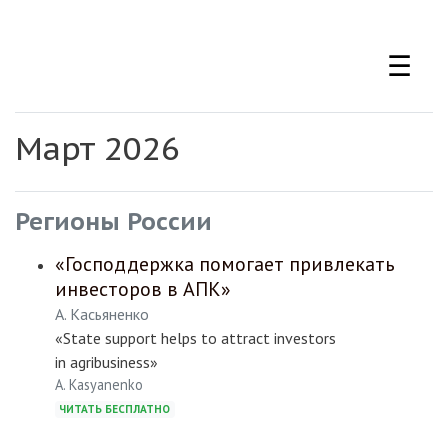
Перейти
к
☰
основному
содержанию
Март 2026
Регионы России
«Господдержка помогает привлекать
инвесторов в АПК»
А. Касьяненко
«State support helps to attract investors
in agribusiness»
A. Kasyanenko
ЧИТАТЬ БЕСПЛАТНО