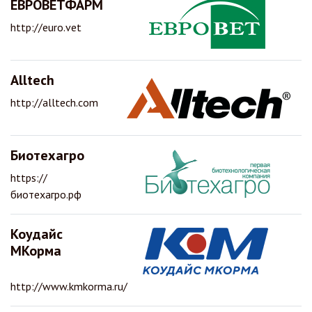
ЕВРОВЕТФАРМ
http://euro.vet
Alltech
http://alltech.com
Биотехагро
https://
биотехагро.рф
Коудайс
МКорма
http://www.kmkorma.ru/