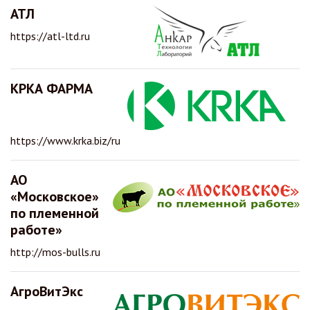
АТЛ
https://atl-ltd.ru
КРКА ФАРМА
https://www.krka.biz/ru
АО
«Московское»
по племенной
работе»
http://mos-bulls.ru
АгроВитЭкс