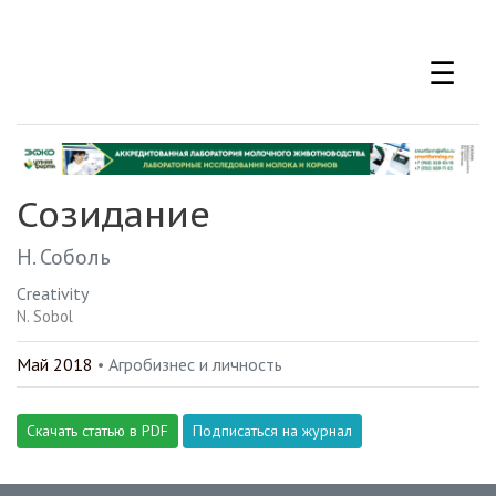
Перейти
к
☰
основному
содержанию
Созидание
Н. Соболь
Creativity
N. Sobol
Май 2018
• Агробизнес и личность
Скачать статью в PDF
Подписаться на журнал