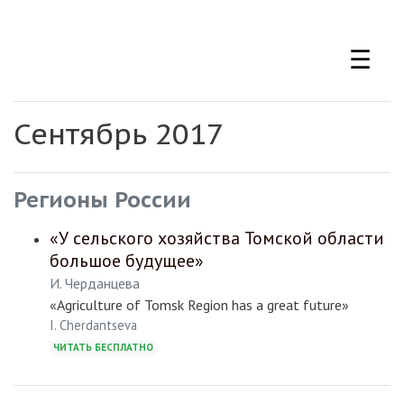
Перейти
к
☰
основному
содержанию
Сентябрь 2017
Регионы России
«У сельского хозяйства Томской области
большое будущее»
И. Черданцева
«Agriculture of Tomsk Region has a great future»
I. Cherdantseva
ЧИТАТЬ БЕСПЛАТНО