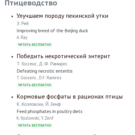
Птицеводство
Улучшаем породу пекинской утки
Э. Рей
Improving breed of the Beijing duck
А. Ray
ЧИТАТЬ БЕСПЛАТНО
Победить некротический энтерит
Т. Госсенс, Д. Ф. Рамирес
Defeating necrotic enteritis
T. Gossens , D.F. Ramirez
ЧИТАТЬ БЕСПЛАТНО
Кормовые фосфаты в рационах птицы
К. Козловски, Й. Зенф
Feed phosphates in poultry diets
K. Kozlowski, Y. Zenf
ЧИТАТЬ БЕСПЛАТНО