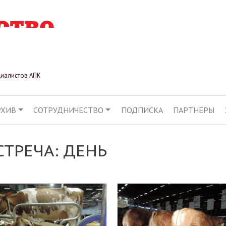
Перейти
к
основному
содержанию
циалистов АПК
РХИВ
СОТРУДНИЧЕСТВО
ПОДПИСКА
ПАРТНЕРЫ
АЦИЯ
СТРЕЧА: ДЕНЬ