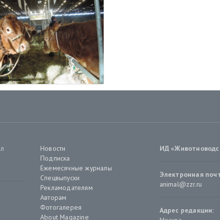
ал
Новости
ИД «Животноводс
Подписка
Ежемесячные журналы
Электронная почт
Спецвыпуски
animal@zzr.ru
Рекламодателям
Авторам
Фотогалерея
Адрес редакции:
About Magazine