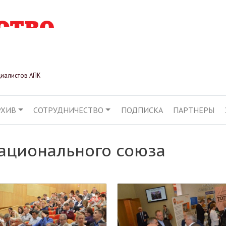
Перейти
к
основному
содержанию
циалистов АПК
РХИВ
СОТРУДНИЧЕСТВО
ПОДПИСКА
ПАРТНЕРЫ
АЦИЯ
ационального союза