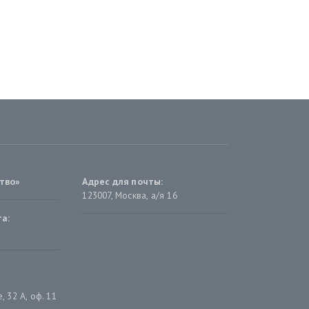
тво»
Адрес для почты:
123007, Москва, а/я 16
а:
 32 А, оф. 11