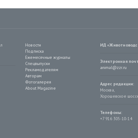
ал
Новости
ИД «Животноводс
Подписка
Ежемесячные журналы
Электронная почт
Спецвыпуски
animal@zzr.ru
Рекламодателям
Авторам
Фотогалерея
Адрес редакции:
About Magazine
Москва
,
Хорошевское шоссе,
Телефоны:
+7 916 305-10-14