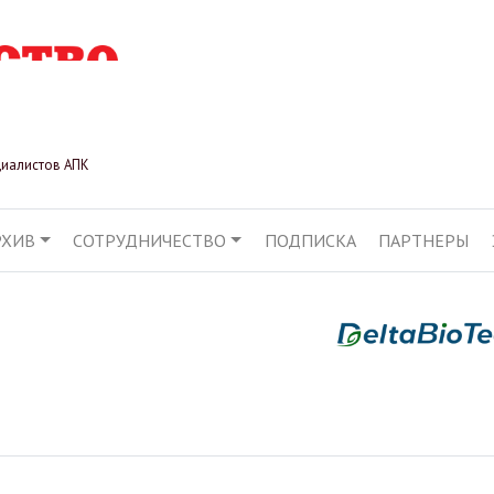
Перейти
к
основному
содержанию
циалистов АПК
РХИВ
СОТРУДНИЧЕСТВО
ПОДПИСКА
ПАРТНЕРЫ
АЦИЯ