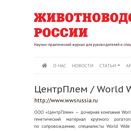
Научно-практический журнал для руководителей и спе
О НАС
НОВОСТИ
СТАТЬИ
А
ОСНОВНАЯ НАВИГ
ЦентрПлем / World W
http://www.wwsrussia.ru
ООО «ЦентрПлем» — дочерняя компания World 
генетический материал крупного рогато
по сопровождению, специалисты World Wide 