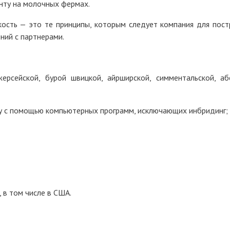
нту на молочных фермах.
бкость — это те принципы, которым следует компания для пост
ний с партнерами.
ерсейской, бурой швицкой, айрширской, симментальской, аб
у с помощью компьютерных программ, исключающих инбридинг;
 в том числе в США.