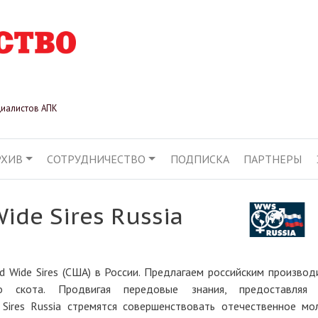
Перейти
к
основному
содержанию
циалистов АПК
РХИВ
СОТРУДНИЧЕСТВО
ПОДПИСКА
ПАРТНЕРЫ
АЦИЯ
ide Sires Russia
Wide Sires (США) в России. Предлагаем российским производ
го скота. Продвигая передовые знания, предоставляя 
Sires Russia стремятся совершенствовать отечественное мо