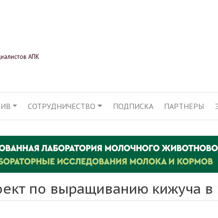
Перейти
к
основному
содержанию
циалистов АПК
ХИВ
СОТРУДНИЧЕСТВО
ПОДПИСКА
ПАРТНЕРЫ
АЦИЯ
оект по выращиванию кижуча в